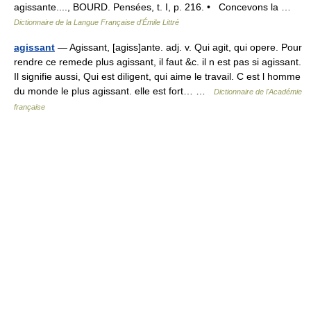
agissante...., BOURD. Pensées, t. I, p. 216. • Concevons la …
Dictionnaire de la Langue Française d'Émile Littré
agissant
— Agissant, [agiss]ante. adj. v. Qui agit, qui opere. Pour
rendre ce remede plus agissant, il faut &c. il n est pas si agissant.
Il signifie aussi, Qui est diligent, qui aime le travail. C est l homme
du monde le plus agissant. elle est fort… …
Dictionnaire de l'Académie
française