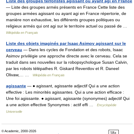
Liste des groupes terroristes agissant ou ayant agi en France
— Liste des groupes armés présents en France Cette liste des
groupes armées agissant ou ayant agi en France répertorie, de
manière non exhaustive, les différents groupes politiques ou
religieux armés qui ont agi sur le territoire actuel ou passé de …
Wikipédia en Français
Liste des objets imaginés par Isaac Asimov agissant sur le
cerveau
— Dans les cycles de Fondation et des robots, Isaac
Asimov privilégie une approche directe avec le cerveau. Cela se
traduit dans ses nouvelles sur la robopsychologue Susan Calvin,
par les robots télépathes R. Giskard Reventlov et R. Daneel
Olivaw,… …
Wikipédia en Français
agissante
— ● agissant, agissante adjectif Qui a une action
effective : Les minorités agissantes. Qui a une action efficace :
Une foi agissante. ● agissant, agissante (synonymes) adjectif Qui
a une action effective Synonymes : actif effi …
Encyclopédie
Universelle
© Academic, 2000-2026
18+