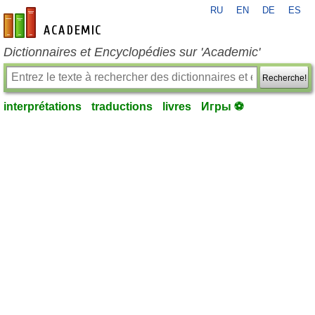
RU
EN
DE
ES
fr-academic.com
Dictionnaires et Encyclopédies sur 'Academic'
Recherche!
interprétations
traductions
livres
Игры ⚽