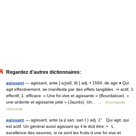
Regardez d'autres dictionnaires:
agissant
— agissant, ante [ aʒisɑ̃, ɑ̃t ] adj. • 1584; de agir ♦ Qui
agit effectivement, se manifeste par des effets tangibles. ⇒ actif, 1.
effectif, 1. efficace. « Une foi vive et agissante » (Bourdaloue). «
une ardente et agissante pitié » (Jaurès). Un… …
Encyclopédie
Universelle
agissant
— agissant, ante (a ji san, san t ) adj. 1° Qui agit, qui
est actif. Un général aussi agissant qu il le doit être. • L
excellence des oeuvres, si ce sont les fruits d une foi vive et